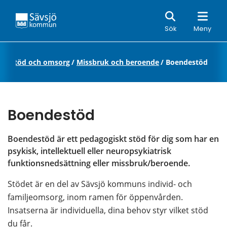
Sök
Sök
Meny
rt
/
Stöd och omsorg
/
Missbruk och beroende
/
Boendestöd
Boendestöd
Boendestöd är ett pedagogiskt stöd för dig som har en 
psykisk, intellektuell eller neuropsykiatrisk 
funktionsnedsättning eller missbruk/beroende.
Stödet är en del av Sävsjö kommuns individ- och 
familjeomsorg, inom ramen för öppenvården. 
Insatserna är individuella, dina behov styr vilket stöd 
du får.