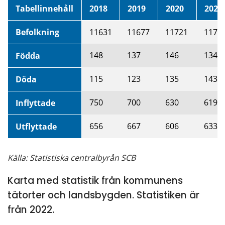
Tabellinnehåll
2018
2019
2020
2021
Befolkning
11631
11677
11721
1170
148
137
146
134
Födda
115
123
135
143
Döda
750
700
630
619
Inflyttade
656
667
606
633
Utflyttade
Källa: Statistiska centralbyrån SCB
Karta med statistik från kommunens
tätorter och landsbygden. Statistiken är
från 2022.