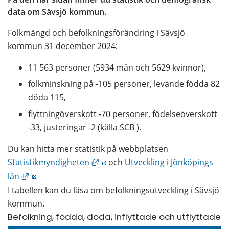
data om Sävsjö kommun.
Folkmängd och befolkningsförändring i Sävsjö 
kommun 31 december 2024:
11 563 personer (5934 män och 5629 kvinnor),
folkminskning på -105 personer, levande födda 82 
döda 115,
flyttningöverskott -70 personer, födelseöverskott 
-33, justeringar -2 (källa SCB ).
Du kan hitta mer statistik på webbplatsen 
Länk till annan webbplats, öppnas 
Statistikmyndigheten
 och 
Utveckling i Jönköpings 
Länk till annan webbplats, öppnas i nytt fönster.
län
I tabellen kan du läsa om befolkningsutveckling i Sävsjö 
kommun.
Befolkning, födda, döda, inflyttade och utflyttade.