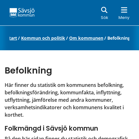
Sök
Sök
Meny
Start
/
Kommun och politik
/
Om kommunen
/
Befolkning
Befolkning
Här finner du statistik om kommunens befolkning, 
befolkningsförändring, kommunfakta, inflyttning, 
utflyttning, jämförelse med andra kommuner, 
verksamhetsindikatorer och kommunens kvalitet i 
korthet.
Folkmängd i Sävsjö kommun
På den här sidan finner du statistik och demografisk 