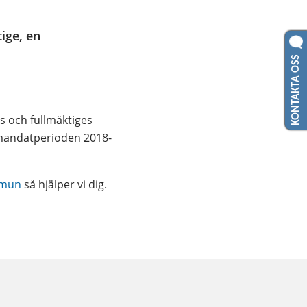
ge, en 
KONTAKTA OSS
s och fullmäktiges 
 mandatperioden 2018-
mmun
 så hjälper vi dig.