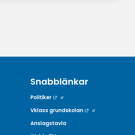
Snabblänkar
Länk till annan webbplats.
Politiker
Länk till annan w
Vklass grundskolan
Anslagstavla