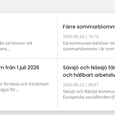
Färre sommarblomm
2026-06-24 |
14:16
ån sitt kontor vid
Då kommunen behöver minsk
ens...
sommarblommor i år som tid
m från 1 juli 2026
Sävsjö och Nässjö får
och hållbart arbetsli
ör förskola och fritidshem
2026-06-23 |
08:57
got för...
Sävsjö och Nässjö kommun 
Europeiska socialfonden (ES