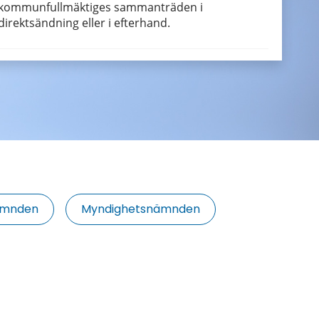
kommunfullmäktiges sammanträden i
direktsändning eller i efterhand.
ämnden
Myndighetsnämnden