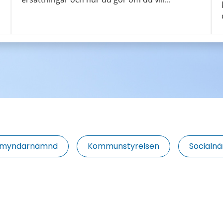
örmyndarnämnd
Kommunstyrelsen
Socialn