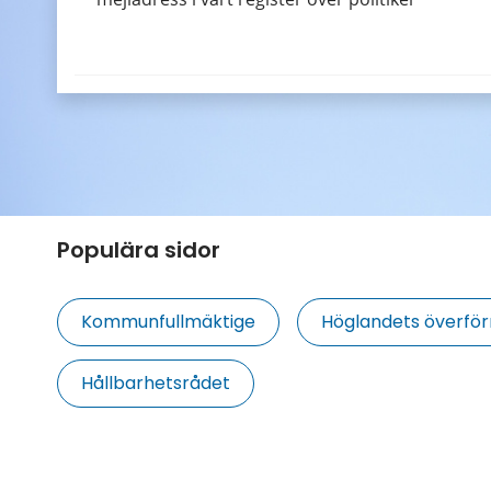
Populära sidor
Kommunfullmäktige
Höglandets överf
Hållbarhetsrådet