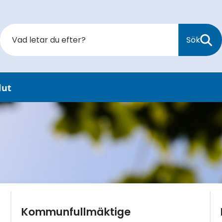
Sök
lut
Kommunfullmäktige