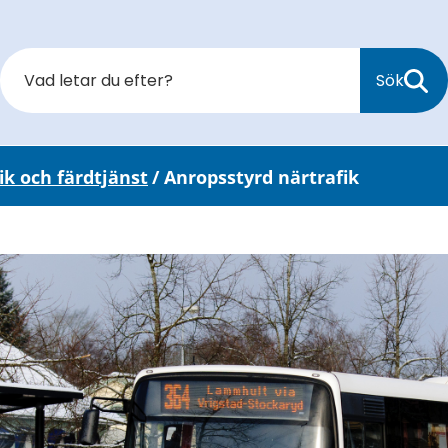
Sök
ik och färdtjänst
/
Anropsstyrd närtrafik