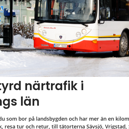
rd närtrafik i 
gs län
du som bor på landsbygden och har mer än en kilomet
ik, resa tur och retur, till tätorterna Sävsjö, Vrigstad,