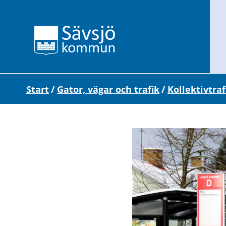
Start
/
Gator, vägar och trafik
/
Kollektivtraf