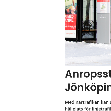
Anropssty
Jönköpin
Med närtrafiken kan 
hållplats för linjetraf