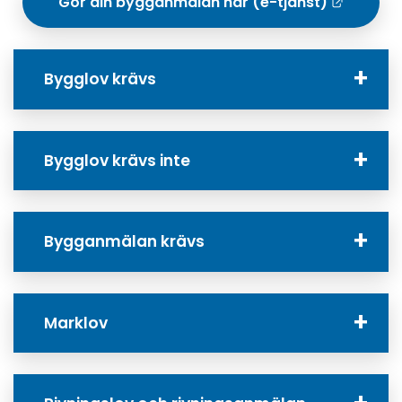
Gör din bygganmälan här (e-tjänst)
Lä
Bygglov krävs
Bygglov krävs inte
Bygganmälan krävs
Marklov