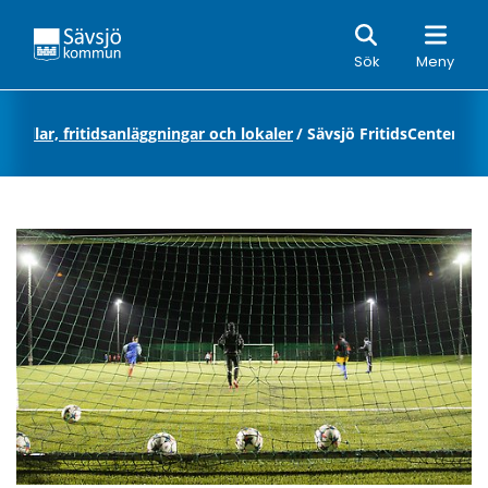
Sök
Sök
Meny
tshallar, fritidsanläggningar och lokaler
/
Sävsjö FritidsCenter