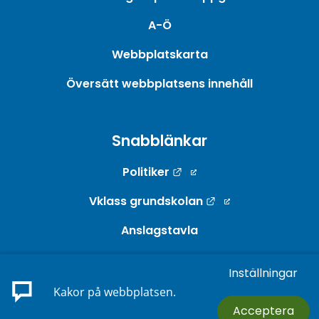
A-Ö
Webbplatskarta
Översätt webbplatsens innehåll
Snabblänkar
Länk till annan webbpla
Politiker
Länk till annan w
Vklass grundskolan
Anslagstavla
Webb-TV
Inställningar
Länk till annan webbp
E-tjänster
Kakor på webbplatsen.
Acceptera