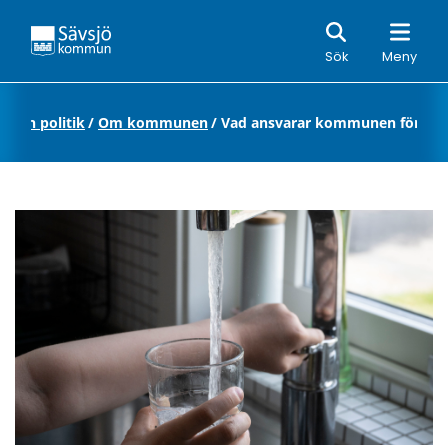
Sök
Sök
Meny
och politik
/
Om kommunen
/
Vad ansvarar kommunen för?