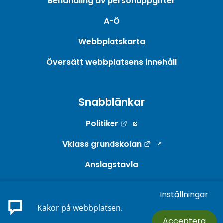
Behandling av personuppgifter
A-Ö
Webbplatskarta
Översätt webbplatsens innehåll
Snabblänkar
Länk till annan webbpla
Politiker
Länk till annan w
Vklass grundskolan
Anslagstavla
Webb-TV
Inställningar
Länk till annan webbp
E-tjänster
Kakor på webbplatsen.
Acceptera