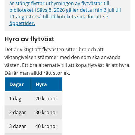
är stängt flyttar uthyrningen av flytvästar till 
biblioteket i Sävsjö. 2026 gäller detta från 3 juli till 
11 augusti. 
Gå till bibliotekets sida för att se 
öppettider.
Hyra av flytväst
Det är viktigt att flytvästen sitter bra och att 
viktangivelsen stämmer med den som ska använda 
västen. Ett bra alternativ till att köpa flytväst är att hyra. 
Då får man alltid rätt storlek.
Konstnad hyra av flytväst
Dagar
Hyra
1 dag
20 kronor
2 dagar
30 kronor
3 dagar
40 kronor