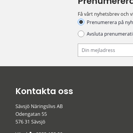
Prenumerera
Få vårt nyhetsbrev och vi
Hantera prenumeration
Prenumerera på nyh
Avsluta prenumerat
Din e-postadress
Kontakta oss
Sävsjö Näringslivs AB
Odengatan 55
576 31 Sävsjö