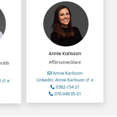
Annie Karlsson
Affärsutvecklare
shubb
Annie Karlsson
Länk till anna
LinkedIn: Annie Karlsson
Länk till annan webbplats.
d
0382-154 21
076-048 05 01