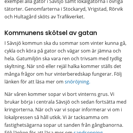
exempel alla gator i Sävsjö samt lokalgatorna i övriga 
tätorter. Genomfarterna i Stockaryd, Vrigstad, Rörvik 
och Hultagård sköts av Trafikverket.
Kommunens skötsel av gatan
I Sävsjö kommun ska du sommar som vinter kunna gå, 
cykla och köra på gator och vägar som är jämna och 
hela. Gatumiljön ska vara ren och trivsam med tydlig 
skyltning. När snö eller rejäl halka kommer ställs det 
många frågor om hur vinterberedskap fungerar. Följ 
länken för att läsa mer om 
snöröjning.
När våren kommer sopar vi bort vinterns grus. Vi 
brukar börja i centrala Sävsjö och sedan fortsätta med 
kringorterna. När och var vi sopar informerar vi om i 
lokalpressen så håll utkik. Vi är tacksamma om 
fastighetsägarna sopar ut sanden från gångbanorna. 
Följ länken för att läsa mer om 
sandsopning.