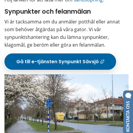
Synpunkter och felanmälan
Vi är tacksamma om du anmäler potthål eller annat 
som behöver åtgärdas på våra gator. Vi vår 
synpunktshantering kan du lämna synpunkter, 
klagomål, ge beröm eller göra en felanmälan.
Gå till e-tjänsten Synpunkt Sävsjö
Länk t
KONTAKTA OSS