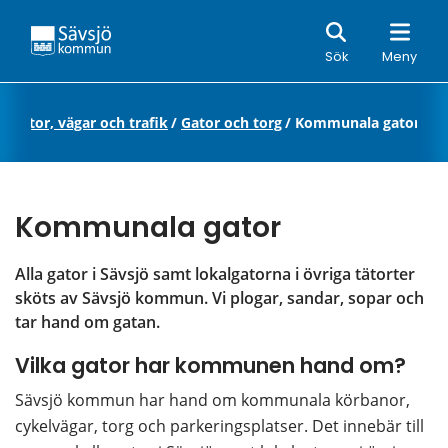
Sök
Sök
Meny
/
Gator, vägar och trafik
/
Gator och torg
/
Kommunala gator
Kommunala gator
Alla gator i Sävsjö samt lokalgatorna i övriga tätorter 
sköts av Sävsjö kommun. Vi plogar, sandar, sopar och 
tar hand om gatan.
Vilka gator har kommunen hand om?
Sävsjö kommun har hand om kommunala körbanor, 
cykelvägar, torg och parkeringsplatser. Det innebär till 