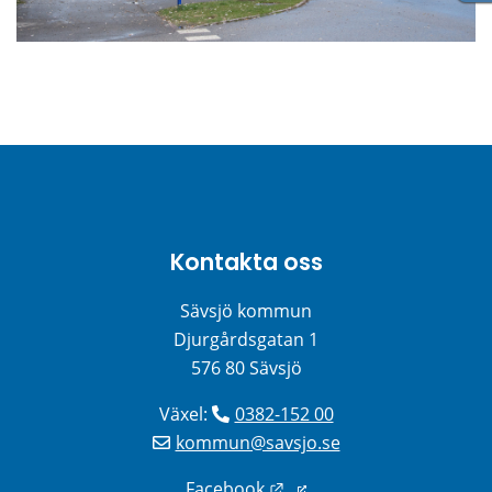
Kontakta oss
Sävsjö kommun
Djurgårdsgatan 1
576 80 Sävsjö
Växel: 
0382-152 00
kommun@savsjo.se
Länk till annan webbplats
Facebook